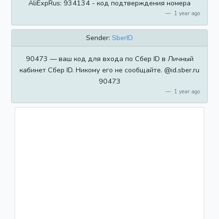
AliExpRus: 934134 - код подтверждения номера
1 year ago
Sender:
SberID
90473 — ваш код для входа по Сбер ID в Личный
кабинет Сбер ID. Никому его не сообщайте. @id.sber.ru
90473
1 year ago