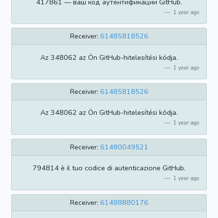
417861 — ваш код аутентификации GitHub.
1 year ago
Receiver:
61485818526
Az 348062 az Ön GitHub-hitelesítési kódja.
1 year ago
Receiver:
61485818526
Az 348062 az Ön GitHub-hitelesítési kódja.
1 year ago
Receiver:
61480049521
794814 è il tuo codice di autenticazione GitHub.
1 year ago
Receiver:
61488880176