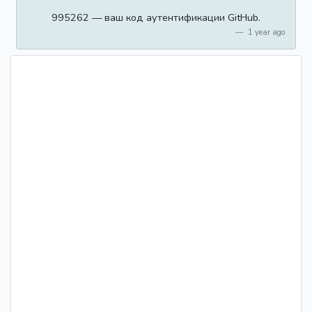
995262 — ваш код аутентификации GitHub.
1 year ago