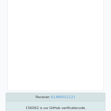
Receiver:
61480022121
156062 is uw GitHub-verificatiecode.