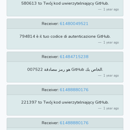
580613 to Twój kod uwierzytelniający GitHub.
1 year ago
Receiver:
61480049521
794814 è il tuo codice di autenticazione GitHub.
1 year ago
Receiver:
61484715238
007522 هو رمز مصادقة GitHub الخاص بك.
1 year ago
Receiver:
61488880176
221397 to Twój kod uwierzytelniający GitHub.
1 year ago
Receiver:
61488880176