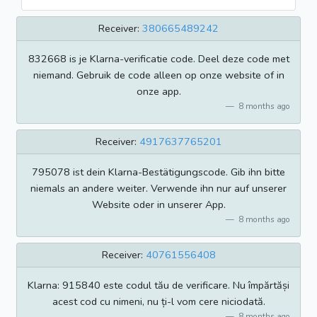
Receiver:
380665489242
832668 is je Klarna-verificatie code. Deel deze code met
niemand. Gebruik de code alleen op onze website of in
onze app.
8 months ago
Receiver:
4917637765201
795078 ist dein Klarna-Bestätigungscode. Gib ihn bitte
niemals an andere weiter. Verwende ihn nur auf unserer
Website oder in unserer App.
8 months ago
Receiver:
40761556408
Klarna: 915840 este codul tău de verificare. Nu împărtăși
acest cod cu nimeni, nu ți-l vom cere niciodată.
8 months ago