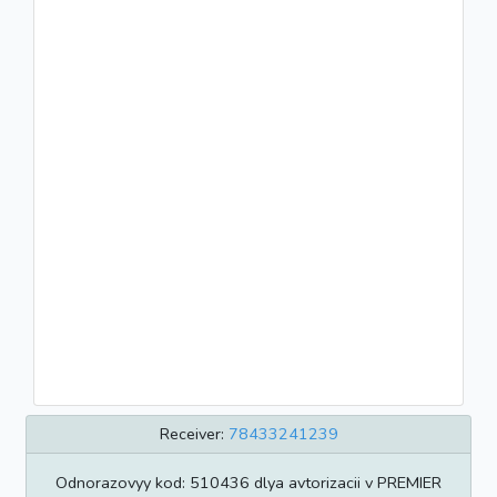
Receiver:
78433241239
Odnorazovyy kod: 510436 dlya avtorizacii v PREMIER