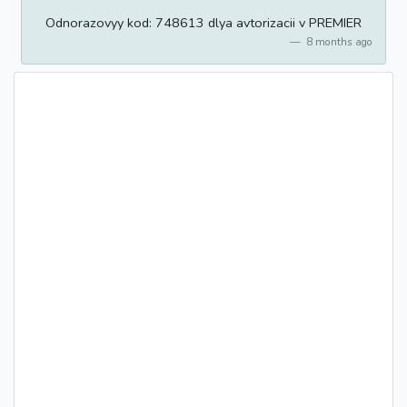
Odnorazovyy kod: 748613 dlya avtorizacii v PREMIER
8 months ago