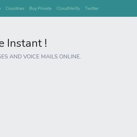
(current)
e
Countries
Buy Private
CloudVerify
Twitter
Instant !
ES AND VOICE MAILS ONLINE.