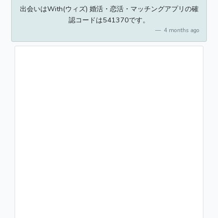
出会いはWith(ウィズ) 婚活・恋活・マッチングアプリの確
認コードは541370です。
4 months ago