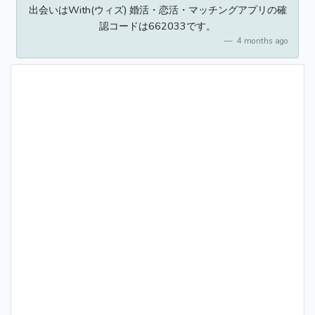
出会いはWith(ウィズ) 婚活・恋活・マッチングアプリの確
認コードは662033です。
4 months ago