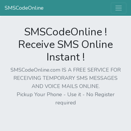
SMSCodeOnline
SMSCodeOnline !
Receive SMS Online
Instant !
SMSCodeOnline.com IS A FREE SERVICE FOR
RECEIVING TEMPORARY SMS MESSAGES
AND VOICE MAILS ONLINE.
Pickup Your Phone - Use it - No Register
required