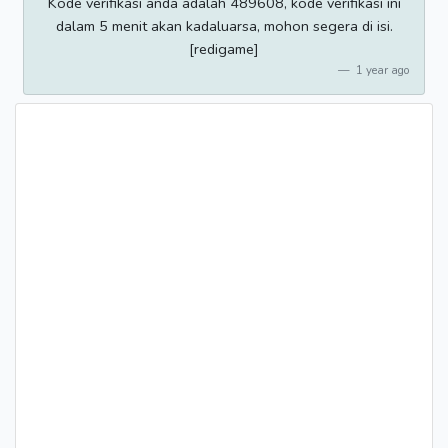
Kode verifikasi anda adalah 489608, kode verifikasi ini
dalam 5 menit akan kadaluarsa, mohon segera di isi.
[redigame]
1 year ago