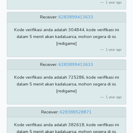
1 year ago
Receiver:
6283899413633
Kode verifikasi anda adalah 304844, kode verifikasi ini
dalam 5 menit akan kadaluarsa, mohon segera di isi.
[redigame]
1 year ago
Receiver:
6283899413633
Kode verifikasi anda adalah 725286, kode verifikasi ini
dalam 5 menit akan kadaluarsa, mohon segera di isi.
[redigame]
1 year ago
Receiver:
628388528871
Kode verifikasi anda adalah 382618, kode verifikasi ini
dalam 5 menit akan kadaluarsa, mohon segera di isi.