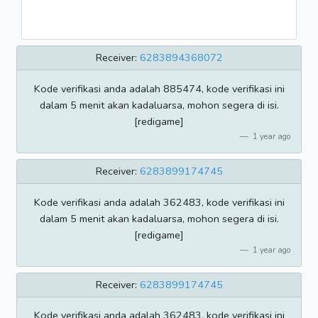
Receiver:
6283894368072
Kode verifikasi anda adalah 885474, kode verifikasi ini
dalam 5 menit akan kadaluarsa, mohon segera di isi.
[redigame]
1 year ago
Receiver:
6283899174745
Kode verifikasi anda adalah 362483, kode verifikasi ini
dalam 5 menit akan kadaluarsa, mohon segera di isi.
[redigame]
1 year ago
Receiver:
6283899174745
Kode verifikasi anda adalah 362483, kode verifikasi ini