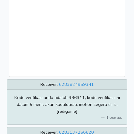
Receiver:
6283824959341
Kode verifikasi anda adalah 396311, kode verifikasi ini
dalam 5 menit akan kadaluarsa, mohon segera di isi.
[redigame]
1 year ago
Receiver:
6283137256620