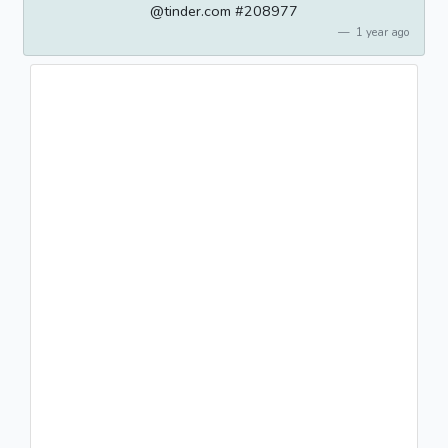
@tinder.com #208977
1 year ago