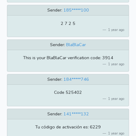
Sender:
185*****100
2 7 2 5
1 year ago
Sender:
BlaBlaCar
This is your BlaBlaCar verification code: 3914
1 year ago
Sender:
184*****746
Code 525402
1 year ago
Sender:
141*****132
Tu código de activación es: 6229
1 year ago