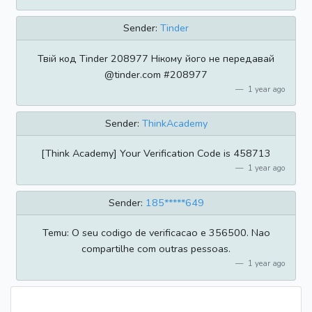
Sender:
Tinder
Твій код Tinder 208977 Нікому його не передавай
@tinder.com #208977
1 year ago
Sender:
ThinkAcademy
[Think Academy] Your Verification Code is 458713
1 year ago
Sender:
185*****649
Temu: O seu codigo de verificacao e 356500. Nao
compartilhe com outras pessoas.
1 year ago