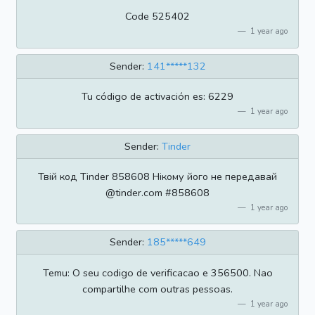
Code 525402
1 year ago
Sender:
141*****132
Tu código de activación es: 6229
1 year ago
Sender:
Tinder
Твій код Tinder 858608 Нікому його не передавай
@tinder.com #858608
1 year ago
Sender:
185*****649
Temu: O seu codigo de verificacao e 356500. Nao
compartilhe com outras pessoas.
1 year ago