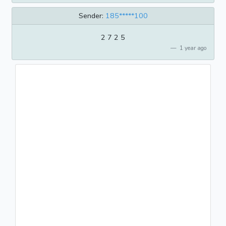
Sender:
185*****100
2 7 2 5
1 year ago