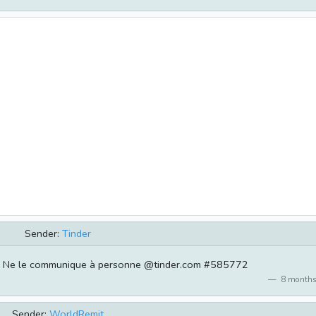
Sender:
Tinder
2 Ne le communique à personne @tinder.com #585772
8 months
Sender:
WorldRemit