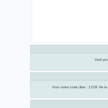
Vash pr
Voici votre code Uber : 1328. Ne l