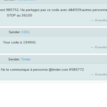
 est 985752. Ne partagez pas ce code avec d&#039;autres personne
STOP au 36105
8 months
Sender:
2551
Your code is 194941
8 months
Sender:
Tinder
2 Ne le communique à personne @tinder.com #585772
8 months