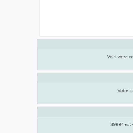
Voici votre c
Votre c
89994 est 