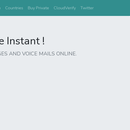
(current)
e
Countries
Buy Private
CloudVerify
Twitter
Instant !
ES AND VOICE MAILS ONLINE.