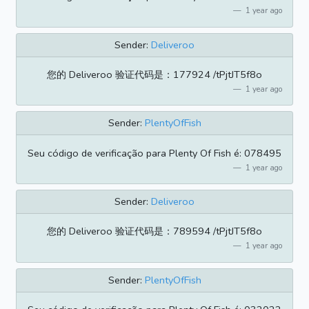
1 year ago
Sender:
Deliveroo
您的 Deliveroo 验证代码是：177924 /tPjtJT5f8o
1 year ago
Sender:
PlentyOfFish
Seu código de verificação para Plenty Of Fish é: 078495
1 year ago
Sender:
Deliveroo
您的 Deliveroo 验证代码是：789594 /tPjtJT5f8o
1 year ago
Sender:
PlentyOfFish