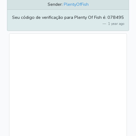
Sender:
PlentyOfFish
Seu código de verificação para Plenty Of Fish é: 078495
1 year ago