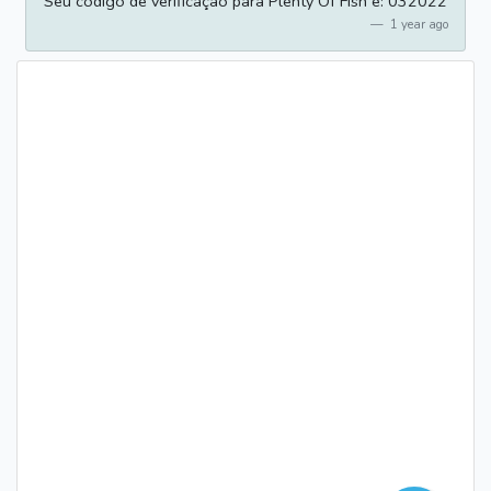
Seu código de verificação para Plenty Of Fish é: 032022
1 year ago