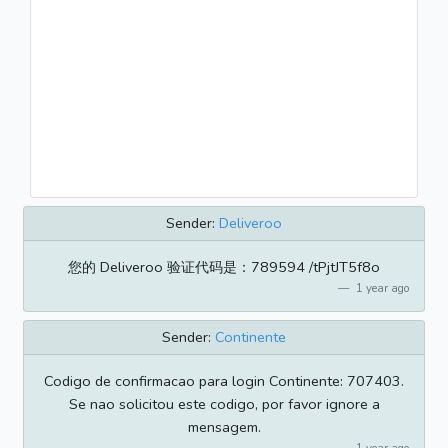
Sender:
Deliveroo
您的 Deliveroo 验证代码是：789594 /tPjtJT5f8o
1 year ago
Sender:
Continente
Codigo de confirmacao para login Continente: 707403.
Se nao solicitou este codigo, por favor ignore a
mensagem.
1 year ago