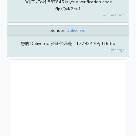
[#][TikTok] 887645 is your verification code
fJpzQvK2eu1
1 year ago
Sender:
Deliveroo
您的 Deliveroo 验证代码是：177924 /tPjtJT5f8o
1 year ago