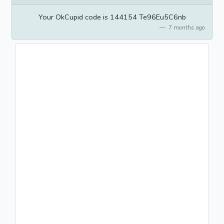
Your OkCupid code is 144154 Te96Eu5C6nb
7 months ago