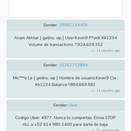
Sender:
18582144406
Anam Akhtar [ getins. vip ] User:Kevin9 P*ord: Kk1234
Volume de transactions :*,924,639.352
11 months ago
Sender:
16262713894
Mic***e Le [ getins. vip ] Nombre de usuario:Kevin9 Cle :
Kk1234 Balance:*,884,669.581
11 months ago
Sender:
Uber
Codigo Uber: 4977. Nunca lo compartas. Envia STOP
ALL a +52 614 980 2400 para darte de baja.
11 months ago