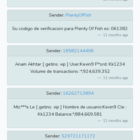
Sender:
PlentyOfFish
Su codigo de verificacion para Plenty Of Fish es: 061382
11 months ago
Sender:
18582144406
Anam Akhtar [ getins. vip ] User:Kevin9 P*ord: Kk1234
Volume de transactions :*,924,639.352
11 months ago
Sender:
16262713894
Mic***e Le [ getins. vip ] Nombre de usuario:Kevin9 Cle :
Kk1234 Balance:*,884,669.581
11 months ago
Sender:
529721171172