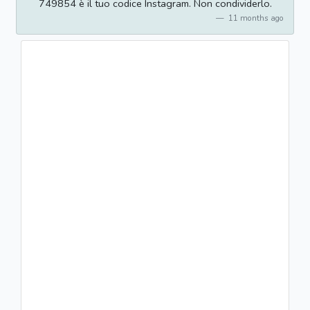
749854 è il tuo codice Instagram. Non condividerlo.
11 months ago