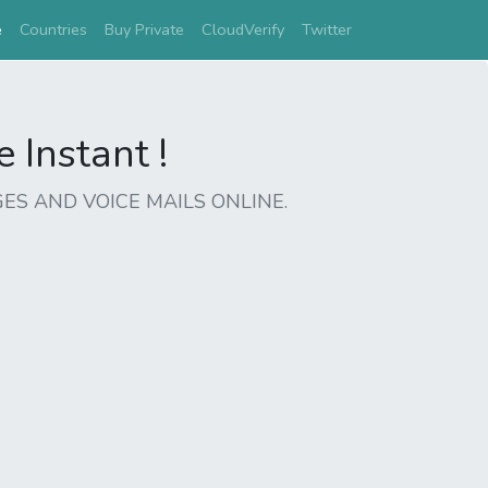
(current)
e
Countries
Buy Private
CloudVerify
Twitter
Instant !
ES AND VOICE MAILS ONLINE.