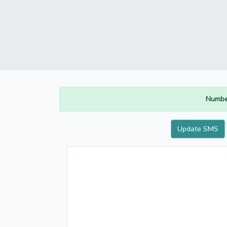
Numbe
Update SMS