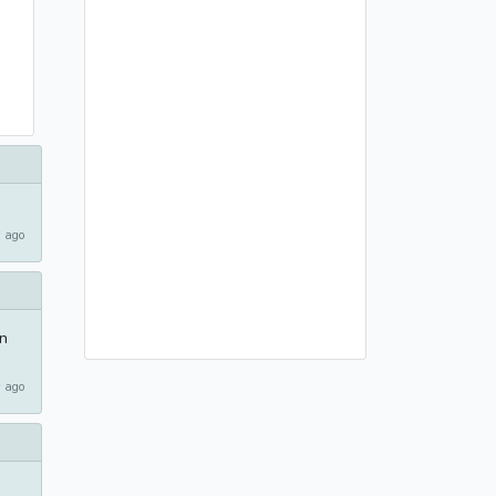
 ago
n
 ago