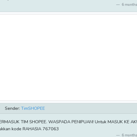
6 months
Sender:
TimSHOPEE
n, TERMASUK TIM SHOPEE. WASPADA PENIPUAN! Untuk MASUK KE AK
ukkan kode RAHASIA 767063
6 months