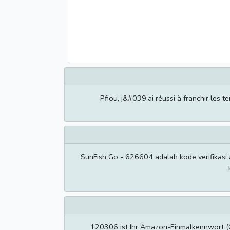
Pfiou, j&#039;ai réussi à franchir les t
SunFish Go - 626604 adalah kode verifikas
120306 ist Ihr Amazon-Einmalkennwort (OT