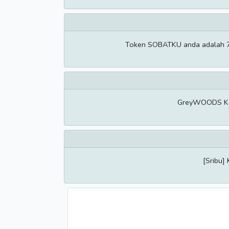
Token SOBATKU anda adalah 790
GreyWOODS Kode
[Sribu]