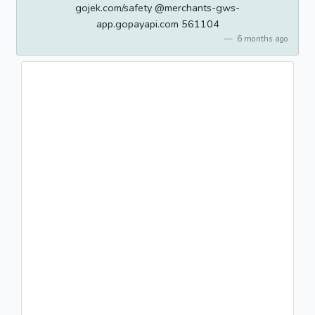
gojek.com/safety @merchants-gws-
app.gopayapi.com 561104
6 months ago