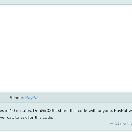
Sender:
PayPal
res in 10 minutes. Don&#039;t share this code with anyone. PayPal wi
ver call to ask for this code.
11 months