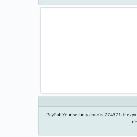
PayPal: Your security code is 774371. It expi
ne