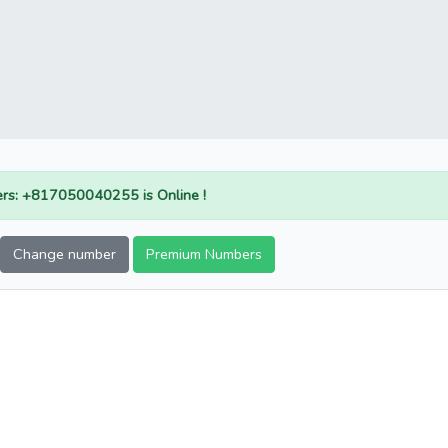
rs: +817050040255 is Online !
Change number
Premium Numbers