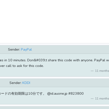
Sender:
PayPal
res in 10 minutes. Don&#039;t share this code with anyone. PayPal wi
ver call to ask for this code.
11 months
Sender:
KDDI
ドの有効期限は10分です。 @id.auone.jp #823800
11 months