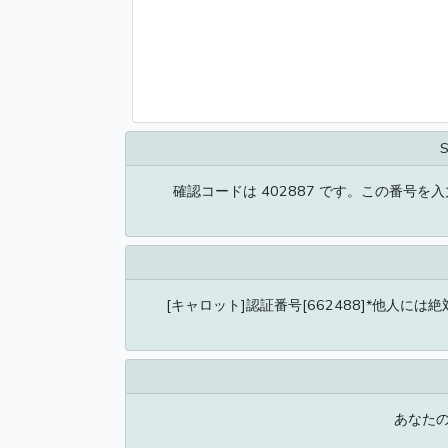
S
確認コードは 402887 です。この番号
[キャロット]認証番号[662488]*他人には
あなたのO