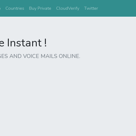
(current)
e
Countries
Buy Private
CloudVerify
Twitter
Instant !
ES AND VOICE MAILS ONLINE.