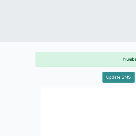
Numbe
Update SMS