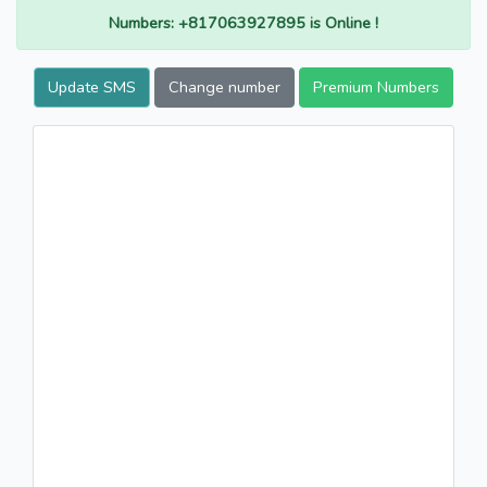
Numbers: +817063927895 is Online !
Update SMS
Change number
Premium Numbers