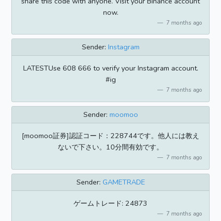
share this code with anyone. Visit your Binance account
now.
7 months ago
Sender:
Instagram
LATESTUse 608 666 to verify your Instagram account.
#ig
7 months ago
Sender:
moomoo
[moomoo証券]認証コード：228744です。他人には教え
ないで下さい。10分間有効です。
7 months ago
Sender:
GAMETRADE
ゲームトレード: 24873
7 months ago