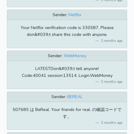
Sender:
Netflix
Your Netflix verification code is 330587. Please
don&#039;t share this code with anyone.
3 months ago
Sender:
WebMoney
LATESTDon&#039;t tell anyone!
Code:40041 session:13514. Login.WebMoney
3 months ago
Sender:
BEREAL
507685 は BeReal. Your friends for real. の確認コードで
す。
3 months ago