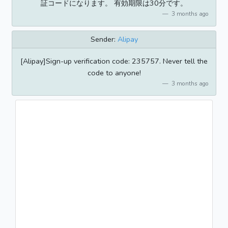
証コードになります。 有効期限は30分です。
3 months ago
Sender:
Alipay
[Alipay]Sign-up verification code: 235757. Never tell the
code to anyone!
3 months ago