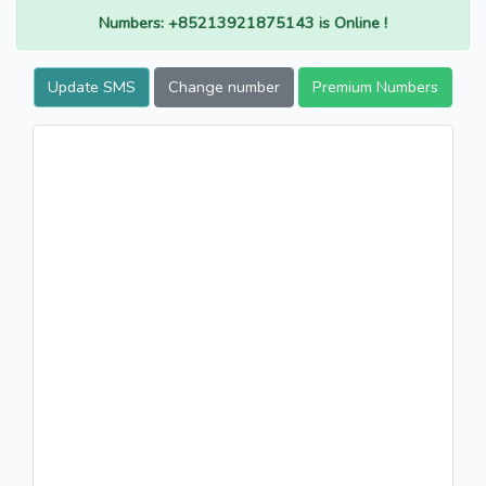
Numbers: +85213921875143 is Online !
Update SMS
Change number
Premium Numbers