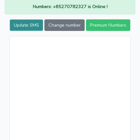
Numbers: +85270782327 is Online !
Update SMS
Change number
Premium Numbers