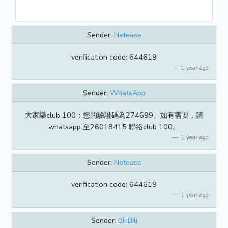
Sender:
Netease
verification code: 644619
1 year ago
Sender:
WhatsApp
大家樂club 100：您的驗證碼為274699。如有需要，請
whatsapp 至26018415 聯絡club 100。
1 year ago
Sender:
Netease
verification code: 644619
1 year ago
Sender:
BiliBili