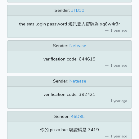
Sender:
3FB10
the sms login password 短訊登入密碼為 xq6w4r3r
1 year ago
Sender:
Netease
verification code: 644619
1 year ago
Sender:
Netease
verification code: 392421
1 year ago
Sender:
46D9E
你的 pizza hut 驗證碼是 7419
1 year ago