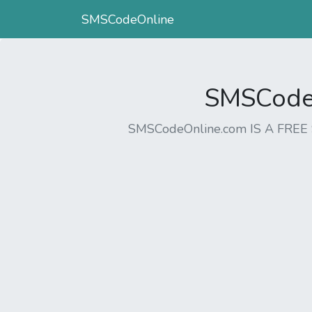
SMSCodeOnline
SMSCodeO
SMSCodeOnline.com IS A FR