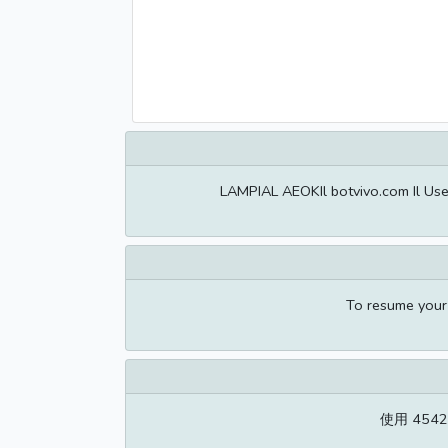
LAMPIAL AEOKIl botvivo.com Il Us
To resume your 
使用 454