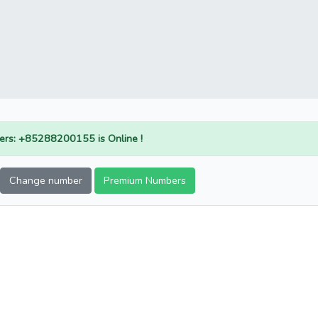
rs: +85288200155 is Online !
Change number
Premium Numbers