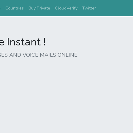
(current)
e
Countries
Buy Private
CloudVerify
Twitter
Instant !
ES AND VOICE MAILS ONLINE.