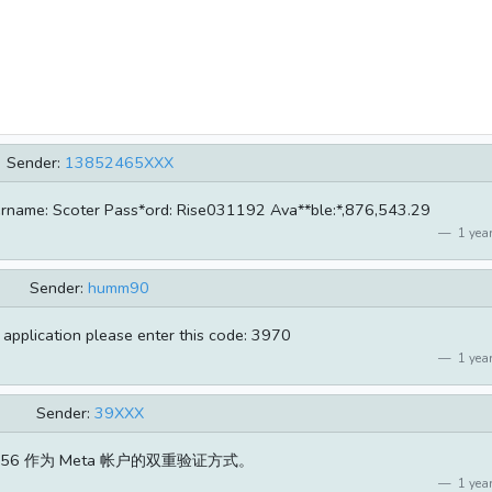
Sender:
13852465XXX
ername: Scoter Pass*ord: Rise031192 Ava**ble:*,876,543.29
1 year
Sender:
humm90
application please enter this code: 3970
1 year
Sender:
39XXX
256 作为 Meta 帐户的双重验证方式。
1 year