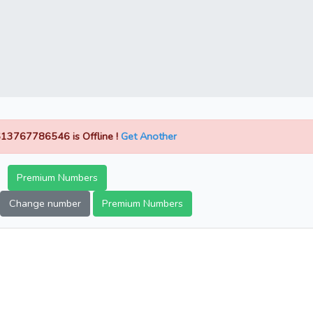
13767786546 is Offline !
Get Another
Premium Numbers
Change number
Premium Numbers