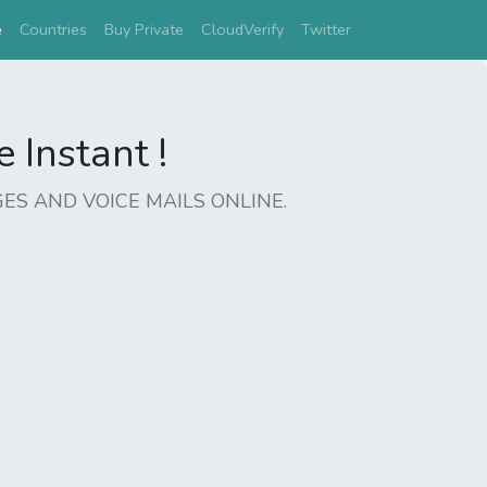
(current)
e
Countries
Buy Private
CloudVerify
Twitter
Instant !
ES AND VOICE MAILS ONLINE.