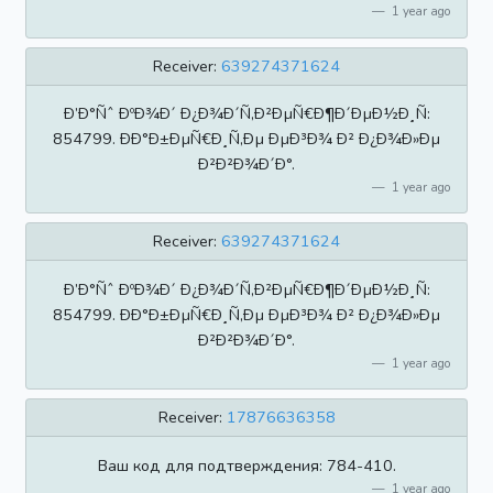
1 year ago
Receiver:
639274371624
Ð’Ð°Ñˆ ÐºÐ¾Ð´ Ð¿Ð¾Ð´Ñ‚Ð²ÐµÑ€Ð¶Ð´ÐµÐ½Ð¸Ñ:
854799. ÐÐ°Ð±ÐµÑ€Ð¸Ñ‚Ðµ ÐµÐ³Ð¾ Ð² Ð¿Ð¾Ð»Ðµ
Ð²Ð²Ð¾Ð´Ð°.
1 year ago
Receiver:
639274371624
Ð’Ð°Ñˆ ÐºÐ¾Ð´ Ð¿Ð¾Ð´Ñ‚Ð²ÐµÑ€Ð¶Ð´ÐµÐ½Ð¸Ñ:
854799. ÐÐ°Ð±ÐµÑ€Ð¸Ñ‚Ðµ ÐµÐ³Ð¾ Ð² Ð¿Ð¾Ð»Ðµ
Ð²Ð²Ð¾Ð´Ð°.
1 year ago
Receiver:
17876636358
Ваш код для подтверждения: 784-410.
1 year ago