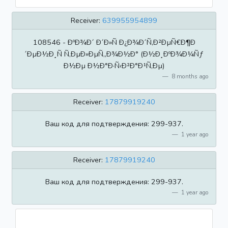
Receiver:
639955954899
108546 - ÐºÐ¾Ð´ Ð´Ð»Ñ Ð¿Ð¾Ð´Ñ‚Ð²ÐµÑ€Ð¶Ð
´ÐµÐ½Ð¸Ñ Ñ‚ÐµÐ»ÐµÑ„Ð¾Ð½Ð° (Ð½Ð¸ÐºÐ¾Ð¼Ñƒ
Ð½Ðµ Ð½Ð°Ð·Ñ‹Ð²Ð°Ð¹Ñ‚Ðµ)
8 months ago
Receiver:
17879919240
Ваш код для подтверждения: 299-937.
1 year ago
Receiver:
17879919240
Ваш код для подтверждения: 299-937.
1 year ago