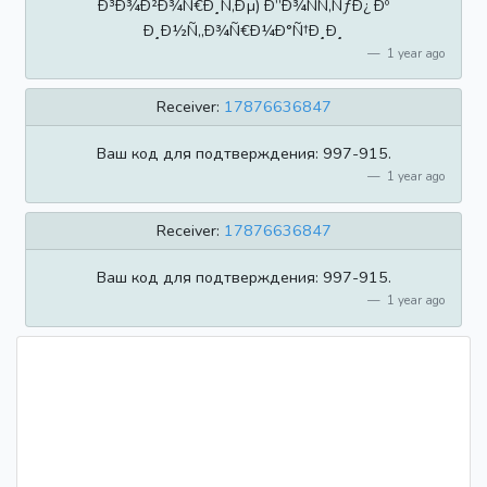
Ð³Ð¾Ð²Ð¾Ñ€Ð¸Ñ‚Ðµ) Ð”Ð¾ÑÑ‚ÑƒÐ¿ Ðº
Ð¸Ð½Ñ„Ð¾Ñ€Ð¼Ð°Ñ†Ð¸Ð¸
1 year ago
Receiver:
17876636847
Ваш код для подтверждения: 997-915.
1 year ago
Receiver:
17876636847
Ваш код для подтверждения: 997-915.
1 year ago