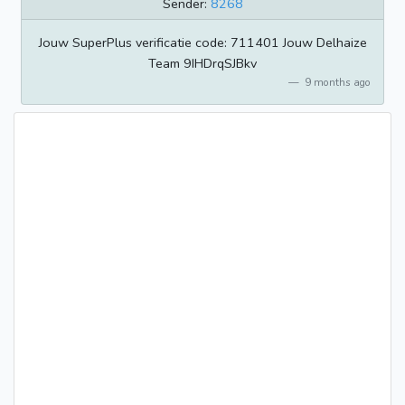
Sender:
8268
Jouw SuperPlus verificatie code: 711401 Jouw Delhaize
Team 9IHDrqSJBkv
9 months ago