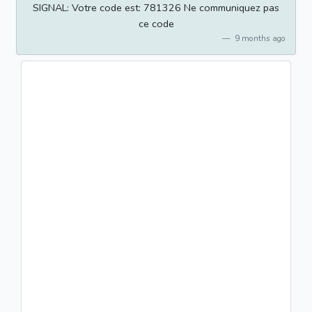
SIGNAL: Votre code est: 781326 Ne communiquez pas
ce code
9 months ago